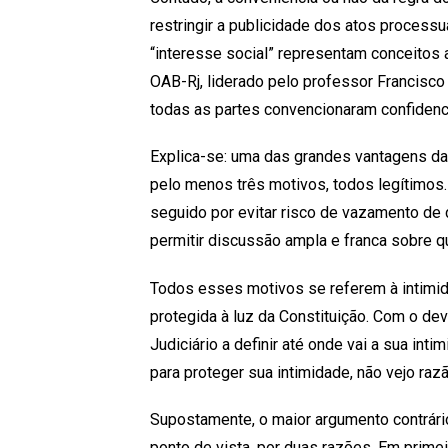
restringir a publicidade dos atos processu
“interesse social” representam conceitos
OAB-Rj, liderado pelo professor Francisco C
todas as partes convencionaram confidenci
Explica-se: uma das grandes vantagens da a
pelo menos três motivos, todos legítimos. 
seguido por evitar risco de vazamento de 
permitir discussão ampla e franca sobre 
Todos esses motivos se referem à intimid
protegida à luz da Constituição. Com o de
Judiciário a definir até onde vai a sua int
para proteger sua intimidade, não vejo razão
Supostamente, o maior argumento contrário
ponto de vista, por duas razões. Em prime