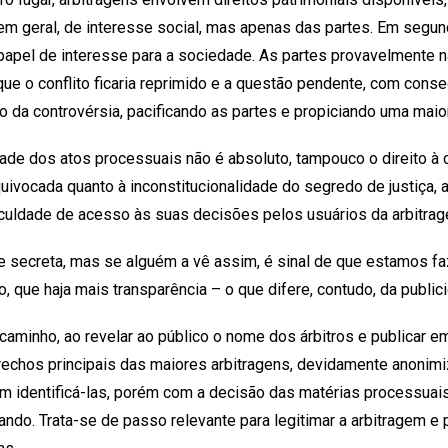
m geral, de interesse social, mas apenas das partes. Em segundo
el de interesse para a sociedade. As partes provavelmente nã
que o conflito ficaria reprimido e a questão pendente, com con
o da controvérsia, pacificando as partes e propiciando uma maio
ade dos atos processuais não é absoluto, tampouco o direito à 
vocada quanto à inconstitucionalidade do segredo de justiça, at
ficuldade de acesso às suas decisões pelos usuários da arbitra
e secreta, mas se alguém a vê assim, é sinal de que estamos f
, que haja mais transparência – o que difere, contudo, da publici
caminho, ao revelar ao público o nome dos árbitros e publicar 
s trechos principais das maiores arbitragens, devidamente anonim
m identificá-las, porém com a decisão das matérias processuais
ndo. Trata-se de passo relevante para legitimar a arbitragem e p