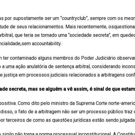
ticas por supostamente ser um “countryclub”, sempre com os mes
tude de seus relacionamentos. Mais recentemente, osquestion
bitral, que teria se tornado uma “sociedade secreta”, em qued
cialidade,sem accountability.
er contaminado alguns membros do Poder Judiciário observarmo
 a uma ação anulatória de sentença arbitral, considerando incons
 justiça em processos judiciais relacionados a arbitragens conf
ade secreta, mas se alguém a vê assim, é sinal de que esta
é positiva. Como dito pelo ministro da Suprema Corte norte-amer
 disso, o fato de a arbitragem não ser um processo público traz
r terceiros de como as questões jurídicas estão sendo julgada
 sigilo não torna a norma processual inconstitucional. A Constit