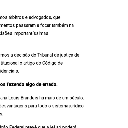
mos árbitros e advogados, que
amentos passaram a focar também na
ecisões importantíssimas
s a decisão do Tribunal de justiça de
titucional o artigo do Código de
idenciais.
mos fazendo algo de errado.
icana Louis Brandeis há mais de um século,
 desvantagens para todo o sistema jurídico,
s.
uição Federal prevê que a lei só poderá