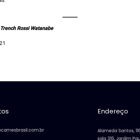
as.
 Trench Rossi Watanabe
021
tos
Endereço
camesbrasil.com.br
Alameda Santos, 116
sala 316, Jardim Pau