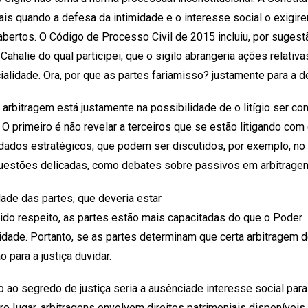
ais quando a defesa da intimidade e o interesse social o exigir
 abertos. O Código de Processo Civil de 2015 incluiu, por suge
ahalie do qual participei, que o sigilo abrangeria ações relativa
alidade. Ora, por que as partes fariamisso? justamente para a d
rbitragem está justamente na possibilidade de o litígio ser conf
O primeiro é não revelar a terceiros que se estão litigando com
dados estratégicos, que podem ser discutidos, por exemplo, no 
questões delicadas, como debates sobre passivos em arbitrage
ade das partes, que deveria estar
vido respeito, as partes estão mais capacitadas do que o Poder
imidade. Portanto, se as partes determinam que certa arbitragem 
 para a justiça duvidar.
 ao segredo de justiça seria a ausênciade interesse social para
iro Iugar, arbitragens envolvem direitos patrimoniais disponívei