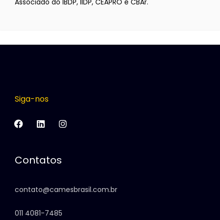
Associado do IBDP, IIDP, CEAPRO e CBAr.
Siga-nos
Contatos
contato@camesbrasil.com.br
011 4081-7485