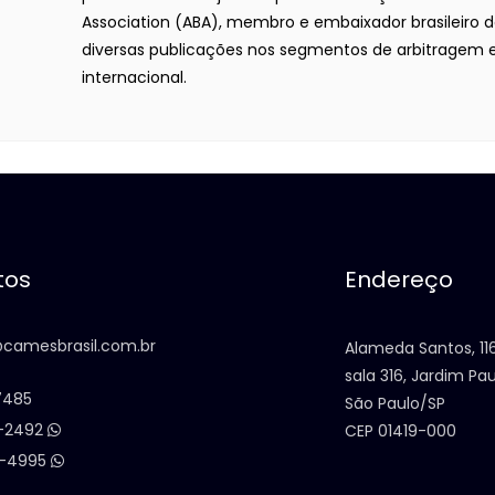
Association (ABA), membro e embaixador brasileiro do
diversas publicações nos segmentos de arbitragem e
internacional.
tos
Endereço
camesbrasil.com.br
Alameda Santos, 116
sala 316, Jardim Pau
7485
São Paulo/SP
4-2492
CEP 01419-000
0-4995