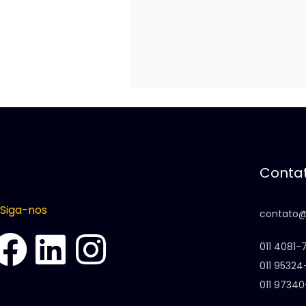
Conta
Siga-nos
contato@
011 4081-
011 9532
011 9734