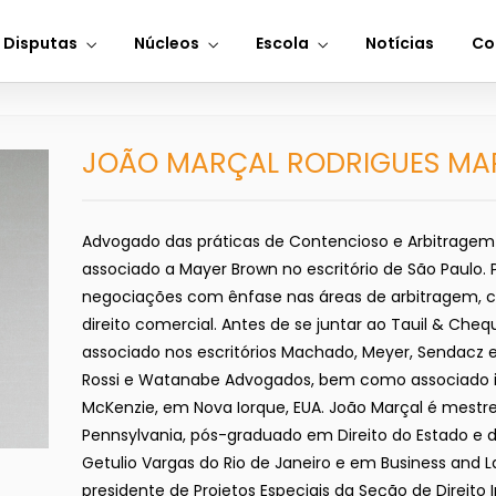
 Disputas
Núcleos
Escola
Notícias
Co
JOÃO MARÇAL RODRIGUES MAR
Advogado das práticas de Contencioso e Arbitragem
associado a Mayer Brown no escritório de São Paulo. P
negociações com ênfase nas áreas de arbitragem, con
direito comercial. Antes de se juntar ao Tauil & Che
associado nos escritórios Machado, Meyer, Sendacz 
Rossi e Watanabe Advogados, bem como associado i
McKenzie, em Nova Iorque, EUA. João Marçal é mestre 
Pennsylvania, pós-graduado em Direito do Estado e
Getulio Vargas do Rio de Janeiro e em Business and 
presidente de Projetos Especiais da Seção de Direito