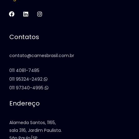
Contatos
contato@camesbrasil.com.br
011 4081-7485
011 95324-2492
011 97340-4995
Endereço
Alameda Santos, 1165,
sala 316, Jardim Paulista.
São Paulo/SP