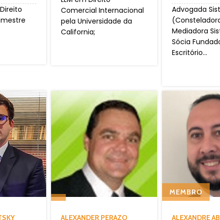
ireito
Advogada Sis
Comercial Internacional
 mestre
(Constelador
pela Universidade da
Mediadora Sis
California;
Sócia Fundad
Escritório...
MEMBRO
TSKY
ALEXANDER PERAZO
ALEXANDRE A