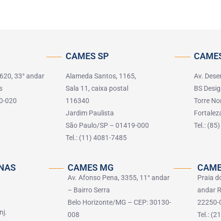
CAMES SP
CAMES
 620, 33° andar
Alameda Santos, 1165,
Av. Dese
s
Sala 11, caixa postal
BS Desig
0-020
116340
Torre No
2
Jardim Paulista
Fortale
São Paulo/SP – 01419-000
Tel.: (8
Tel.: (11) 4081-7485
NAS
CAMES MG
CAME
Av. Afonso Pena, 3355, 11° andar
Praia d
– Bairro Serra
andar R
Belo Horizonte/MG – CEP: 30130-
22250-
nj.
008
Tel.: (