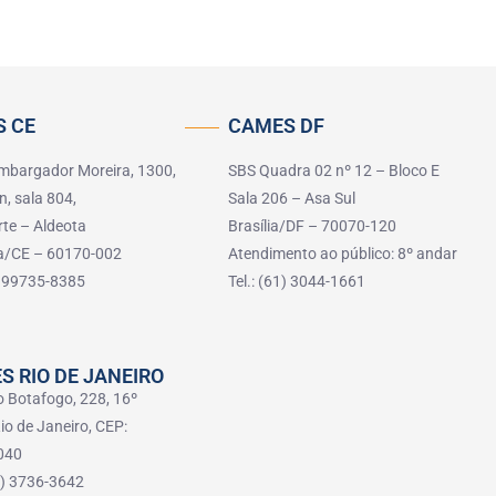
 CE
CAMES DF
mbargador Moreira, 1300,
SBS Quadra 02 nº 12 – Bloco E
n, sala 804,
Sala 206 – Asa Sul
rte – Aldeota
Brasília/DF – 70070-120
za/CE – 60170-002
Atendimento ao público: 8º andar
5) 99735-8385
Tel.: (61) 3044-1661
S RIO DE JANEIRO
o Botafogo, 228, 16º
io de Janeiro, CEP:
040
21) 3736-3642