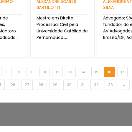
ALERMO
ALEXANDRE SOARES
ALEXANDRE V
BARTILOTTI
SILVA
r de
Mestre em Direito
Advogado; Só
es,
Processual Civil pela
fundador do e
 Montoro
Universidade Católica de
AV Advogado
aduado...
Pernambuco....
Brasília/DF; A
8
9
10
11
12
13
14
15
16
17
5
26
27
28
29
30
31
32
33
→