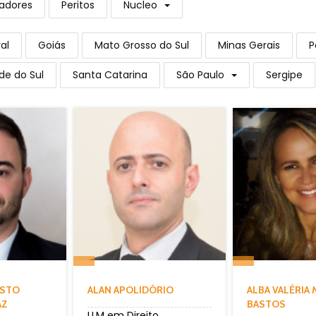
adores
Peritos
Nucleo
al
Goiás
Mato Grosso do Sul
Minas Gerais
P
de do Sul
Santa Catarina
São Paulo
Sergipe
USTO
ALAN APOLIDÓRIO
ALBA VALÉRIA
AZ
BASTOS
LLM em Direito