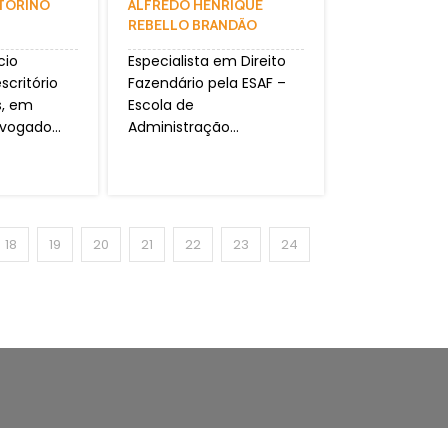
ITORINO
ALFREDO HENRIQUE
REBELLO BRANDÃO
cio
Especialista em Direito
scritório
Fazendário pela ESAF –
s, em
Escola de
dvogado...
Administração...
18
19
20
21
22
23
24