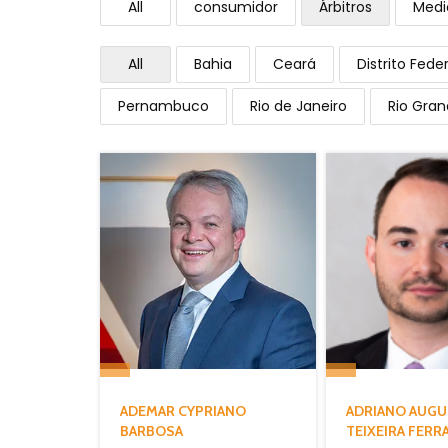
All
consumidor
Árbitros
Medi
All
Bahia
Ceará
Distrito Feder
Pernambuco
Rio de Janeiro
Rio Gran
ADEMAR CYPRIANO
ADRIANO AUG
BARBOSA
TEIXEIRA FERR