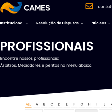
contat
Institucional
Resolução de Disputas
Núcleos
PROFISSIONAIS
Encontre nossos profissionais:
Árbitros, Mediadores e peritos no menu abaixo.
ALL
A
B
C
D
E
F
G
H
I
J