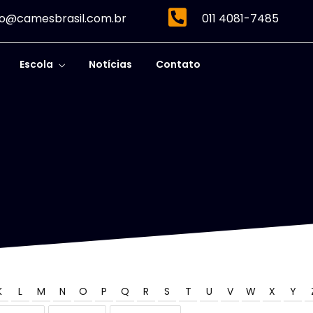
o@camesbrasil.com.br
011 4081-7485
Escola
Notícias
Contato
K
L
M
N
O
P
Q
R
S
T
U
V
W
X
Y