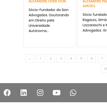
ALEXANDRE OHEB SION
ALEXANDRE P
SIMÕES
Sócio-Fundador da Sion
Sócio fundado
Advogados. Doutorando
Ragazzo, Simõ
em Direito pela
Lazzareschi e
Universidade
Advogados. Gr
Autónoma...
←
1
2
3
4
5
6
7
2