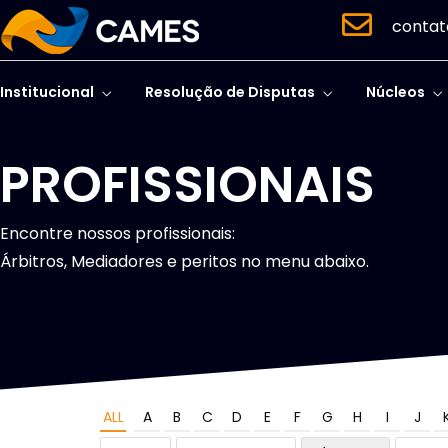
contat
Institucional
Resolução de Disputas
Núcleos
PROFISSIONAIS
Encontre nossos profissionais:
Árbitros, Mediadores e peritos no menu abaixo.
ALL
A
B
C
D
E
F
G
H
I
J