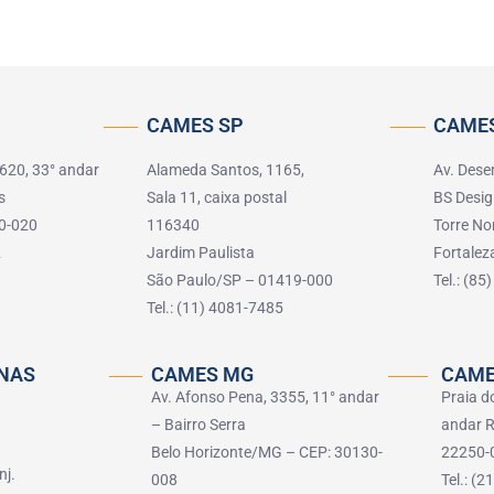
CAMES SP
CAMES
 620, 33° andar
Alameda Santos, 1165,
Av. Dese
s
Sala 11, caixa postal
BS Desig
0-020
116340
Torre No
2
Jardim Paulista
Fortale
São Paulo/SP – 01419-000
Tel.: (8
Tel.: (11) 4081-7485
NAS
CAMES MG
CAME
Av. Afonso Pena, 3355, 11° andar
Praia d
– Bairro Serra
andar R
Belo Horizonte/MG – CEP: 30130-
22250-
nj.
008
Tel.: (