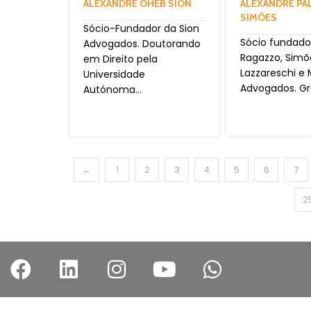
ALEXANDRE OHEB SION
ALEXANDRE P
SIMÕES
Sócio-Fundador da Sion
Sócio fundado
Advogados. Doutorando
Ragazzo, Simõ
em Direito pela
Lazzareschi e
Universidade
Advogados. Gr
Autónoma...
←
1
2
3
4
5
6
7
2