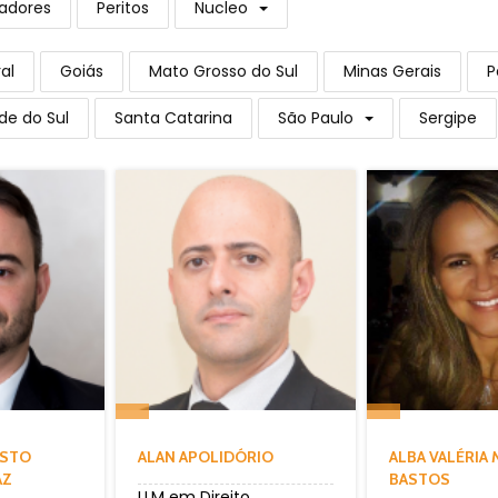
adores
Peritos
Nucleo
al
Goiás
Mato Grosso do Sul
Minas Gerais
P
de do Sul
Santa Catarina
São Paulo
Sergipe
USTO
ALAN APOLIDÓRIO
ALBA VALÉRIA
AZ
BASTOS
LLM em Direito