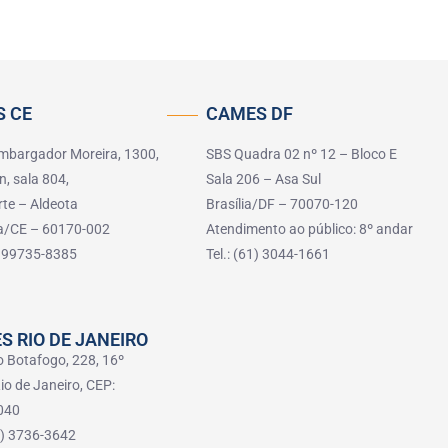
 CE
CAMES DF
mbargador Moreira, 1300,
SBS Quadra 02 nº 12 – Bloco E
n, sala 804,
Sala 206 – Asa Sul
rte – Aldeota
Brasília/DF – 70070-120
za/CE – 60170-002
Atendimento ao público: 8º andar
5) 99735-8385
Tel.: (61) 3044-1661
S RIO DE JANEIRO
o Botafogo, 228, 16º
io de Janeiro, CEP:
040
21) 3736-3642