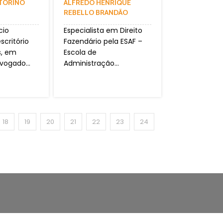
ITORINO
ALFREDO HENRIQUE
REBELLO BRANDÃO
cio
Especialista em Direito
scritório
Fazendário pela ESAF –
s, em
Escola de
dvogado...
Administração...
18
19
20
21
22
23
24