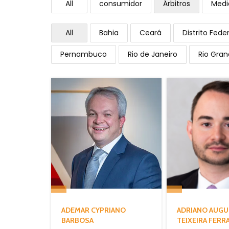
All
consumidor
Árbitros
Medi
All
Bahia
Ceará
Distrito Feder
Pernambuco
Rio de Janeiro
Rio Gran
ADEMAR CYPRIANO
ADRIANO AUG
BARBOSA
TEIXEIRA FERR