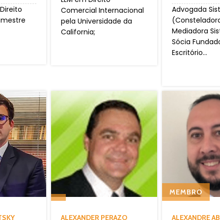
ireito
Advogada Sis
Comercial Internacional
 mestre
(Constelador
pela Universidade da
Mediadora Sis
California;
Sócia Fundad
Escritório...
MEMBRO
TSKY
ALEXANDER PERAZO
ALEXANDRE A