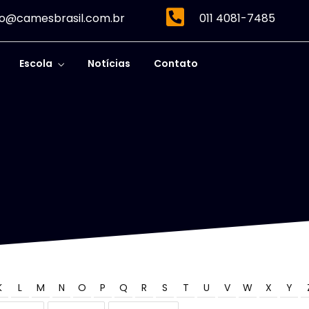
o@camesbrasil.com.br
011 4081-7485
Escola
Notícias
Contato
K
L
M
N
O
P
Q
R
S
T
U
V
W
X
Y