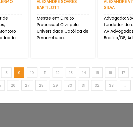
ALERMO
ALEXANDRE SOARES
ALEXANDRE V
BARTILOTTI
SILVA
r de
Mestre em Direito
Advogado; Só
es,
Processual Civil pela
fundador do e
 Montoro
Universidade Católica de
AV Advogado
aduado...
Pernambuco....
Brasília/DF; A
8
9
10
11
12
13
14
15
16
17
5
26
27
28
29
30
31
32
33
→