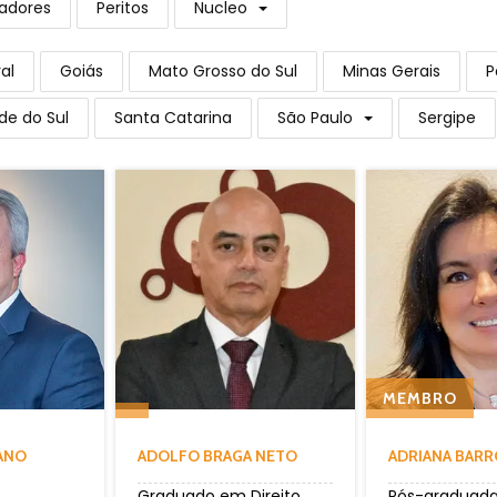
adores
Peritos
Nucleo
al
Goiás
Mato Grosso do Sul
Minas Gerais
P
de do Sul
Santa Catarina
São Paulo
Sergipe
MEMBRO
ANO
ADOLFO BRAGA NETO
ADRIANA BAR
Graduado em Direito
Pós-graduad