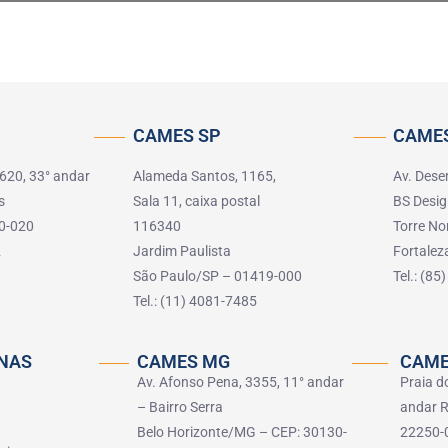
CAMES SP
CAMES
 620, 33° andar
Alameda Santos, 1165,
Av. Dese
s
Sala 11, caixa postal
BS Desig
0-020
116340
Torre No
2
Jardim Paulista
Fortale
São Paulo/SP – 01419-000
Tel.: (8
Tel.: (11) 4081-7485
NAS
CAMES MG
CAME
Av. Afonso Pena, 3355, 11° andar
Praia d
– Bairro Serra
andar R
Belo Horizonte/MG – CEP: 30130-
22250-