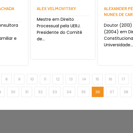
ACHADA
ALEX VELMOVITSKY
ALEXANDER P
NUNES DE CA
Mestre em Direito
nsultora
Doutor (2013)
Processual pela UERJ.
(2004) em Dir
Presidente do Comitê
miliar e
Constituciona
de...
Universidade...
8
9
10
11
12
13
14
15
16
17
9
30
31
32
33
34
35
36
37
38