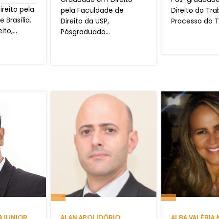
reito pela
pela Faculdade de
Direito do Tra
 Brasília.
Direito da USP,
Processo do Tr
to,...
Pósgraduado...
A JUNIOR
ALAN APOLIDÓRIO
ALBA VALÉRIA