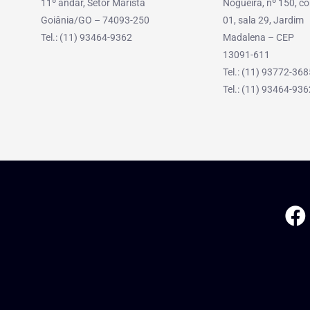
11º andar, Setor Marista
Nogueira, nº 150, co
Goiânia/GO – 74093-250
01, sala 29, Jardim
Tel.: (11) 93464-9362
Madalena – CEP
13091-611
Tel.: (11) 93772-368
Tel.: (11) 93464-936