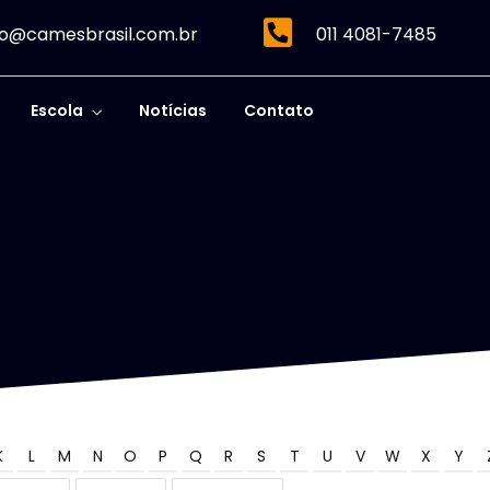
o@camesbrasil.com.br
011 4081-7485
Escola
Notícias
Contato
K
L
M
N
O
P
Q
R
S
T
U
V
W
X
Y