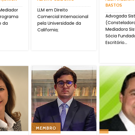
BASTOS
Mediador
LLM em Direito
Advogada Sis
(Programa
Comercial Internacional
(Constelador
o da
pela Universidade da
Mediadora Sis
California;
Sócia Fundad
Escritório...
MEMBRO