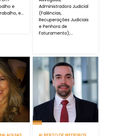
balho e
Administradora Judicial
abalho, e...
(Falências,
Recuperações Judiciais
e Penhora de
Faturamento);...
 MALAQUIAS
ALBERTO DE MEDEIROS