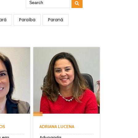
ará
Paraíba
Paraná
ROS
ADRIANA LUCENA
a em
Advogada,