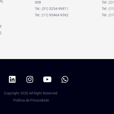
nj.
008
Tel.: (
Tel.: (31) 3254-9997 |
Tel.: (
Tel.: (11) 93464-9362
Tel.: (
5
2
Copyright 2020 All Right Reserved.
Política de Privacidade