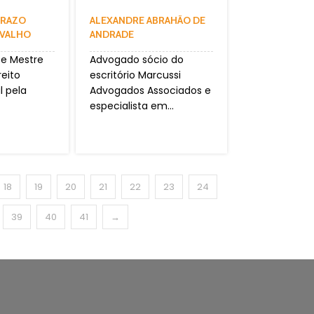
ERAZO
ALEXANDRE ABRAHÃO DE
RVALHO
ANDRADE
 e Mestre
Advogado sócio do
eito
escritório Marcussi
l pela
Advogados Associados e
especialista em...
18
19
20
21
22
23
24
39
40
41
→