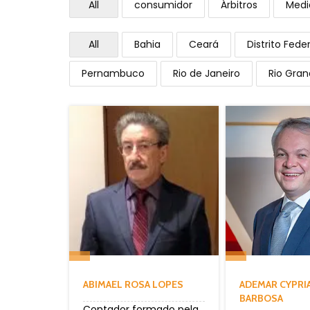
All
consumidor
Árbitros
Medi
All
Bahia
Ceará
Distrito Feder
Pernambuco
Rio de Janeiro
Rio Gran
ABIMAEL ROSA LOPES
ADEMAR CYPRI
BARBOSA
Contador formado pela