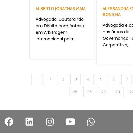
ALBERTO JONATHAS MAIA
ALESSANDRA F
BONILHA
Advogado. Doutorando
Advogada e co
em Direito com ênfase
nas áreas de
em Arbitragem
Governança Fa
Internacional pela...
Corporativa,...
←
1
2
3
4
5
6
7
25
26
27
28
2