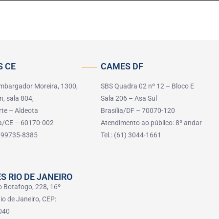
 CE
CAMES DF
mbargador Moreira, 1300,
SBS Quadra 02 nº 12 – Bloco E
n, sala 804,
Sala 206 – Asa Sul
rte – Aldeota
Brasília/DF – 70070-120
za/CE – 60170-002
Atendimento ao público: 8º andar
5) 99735-8385
Tel.: (61) 3044-1661
S RIO DE JANEIRO
o Botafogo, 228, 16º
io de Janeiro, CEP:
040