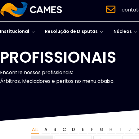
contat
Institucional
Resolução de Disputas
Núcleos
PROFISSIONAIS
Encontre nossos profissionais:
Árbitros, Mediadores e peritos no menu abaixo.
ALL
A
B
C
D
E
F
G
H
I
J