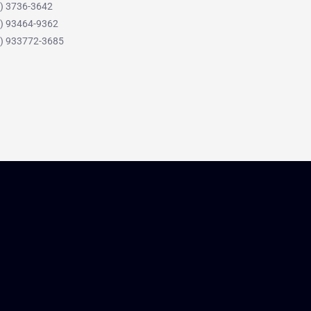
21) 3736-3642
11) 93464-9362
11) 933772-3685