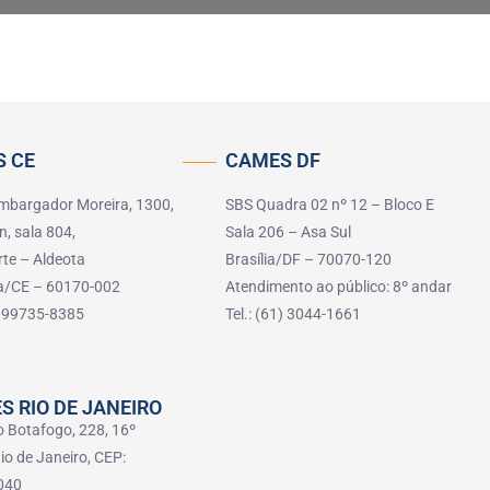
 CE
CAMES DF
mbargador Moreira, 1300,
SBS Quadra 02 nº 12 – Bloco E
n, sala 804,
Sala 206 – Asa Sul
rte – Aldeota
Brasília/DF – 70070-120
za/CE – 60170-002
Atendimento ao público: 8º andar
5) 99735-8385
Tel.: (61) 3044-1661
S RIO DE JANEIRO
o Botafogo, 228, 16º
io de Janeiro, CEP:
040