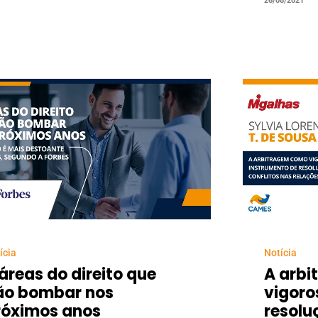
26/08/2021
ícia
Notícia
áreas do direito que
A arb
ão bombar nos
vigoro
róximos anos
resolu