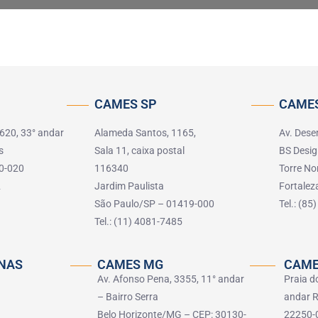
CAMES SP
CAMES
 620, 33° andar
Alameda Santos, 1165,
Av. Dese
s
Sala 11, caixa postal
BS Desig
0-020
116340
Torre No
2
Jardim Paulista
Fortale
São Paulo/SP – 01419-000
Tel.: (8
Tel.: (11) 4081-7485
NAS
CAMES MG
CAME
Av. Afonso Pena, 3355, 11° andar
Praia d
– Bairro Serra
andar R
Belo Horizonte/MG – CEP: 30130-
22250-