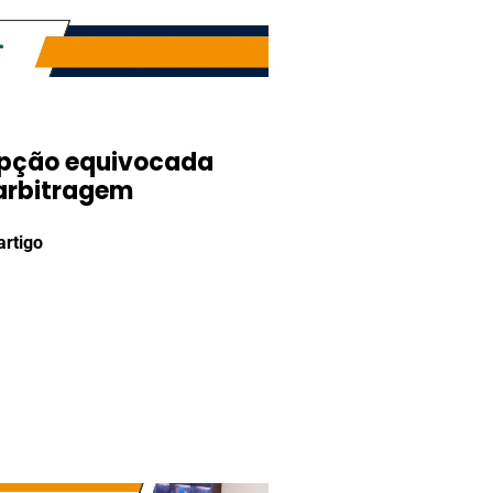
pção equivocada
arbitragem
artigo