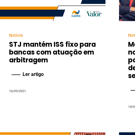
Notícia
Not
STJ mantém ISS fixo para
M
bancas com atuação em
n
arbitragem
p
d
s
Ler artigo
16/09/2021
14/0