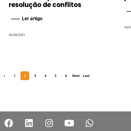
resolução de conflitos
Ler artigo
26/0
26/08/2021
‹
1
2
3
4
5
6
Next
Last
Previ
›
»
ous