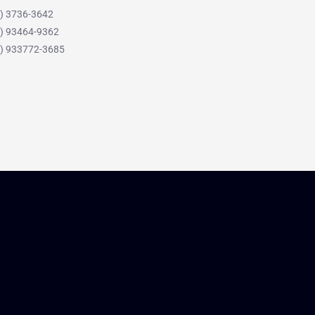
21) 3736-3642
11) 93464-9362
11) 933772-3685