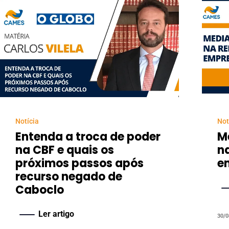
Notícia
Not
Entenda a troca de poder
M
na CBF e quais os
n
próximos passos após
e
recurso negado de
Caboclo
Ler artigo
30/0