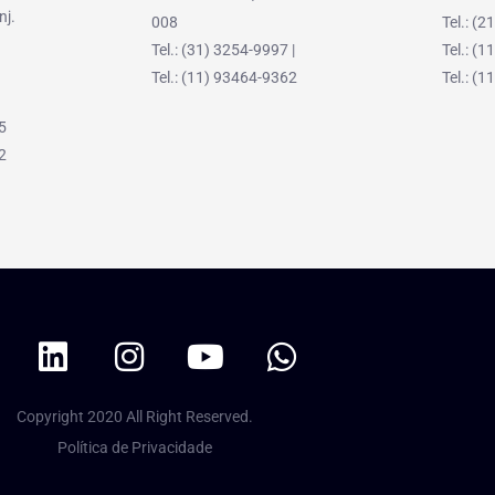
nj.
008
Tel.: (
Tel.: (31) 3254-9997 |
Tel.: (
Tel.: (11) 93464-9362
Tel.: (
5
2
Copyright 2020 All Right Reserved.
Política de Privacidade