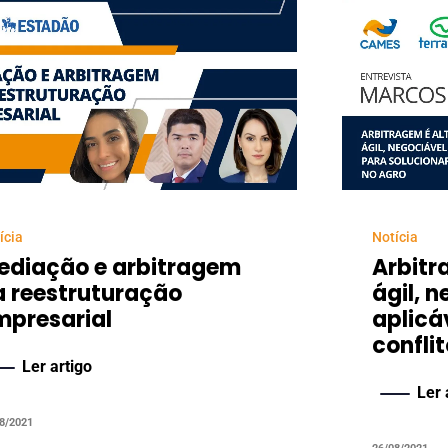
ícia
Notícia
ediação e arbitragem
Arbitr
a reestruturação
ágil, n
mpresarial
aplicá
confli
Ler artigo
Ler 
8/2021