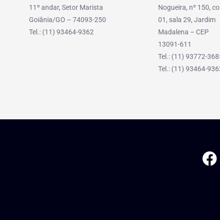
11º andar, Setor Marista
Nogueira, nº 150, co
Goiânia/GO – 74093-250
01, sala 29, Jardim
Tel.: (11) 93464-9362
Madalena – CEP
13091-611
Tel.: (11) 93772-368
Tel.: (11) 93464-936