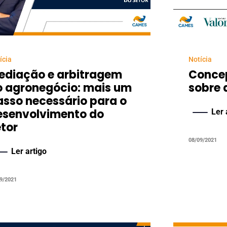
ícia
Notícia
ediação e arbitragem
Conce
o agronegócio: mais um
sobre 
asso necessário para o
esenvolvimento do
Ler 
etor
08/09/2021
Ler artigo
9/2021