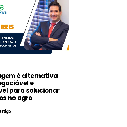
agem é alternativa
egociável e
vel para solucionar
tos no agro
artigo